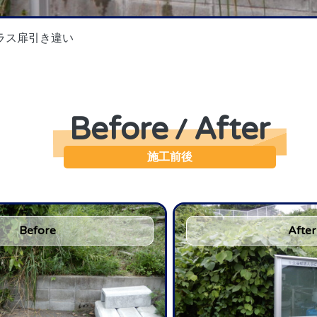
ラス扉引き違い
Before
After
/
施工前後
Before
After