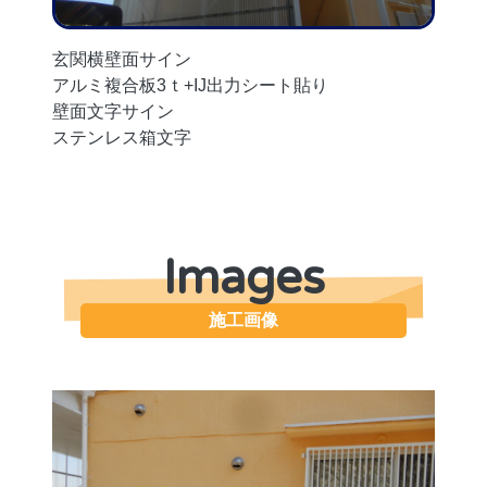
玄関横壁面サイン
アルミ複合板3ｔ+IJ出力シート貼り
壁面文字サイン
ステンレス箱文字
Images
施工画像