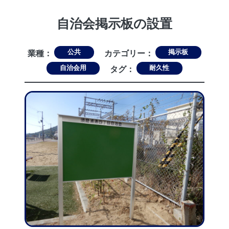
自治会掲示板の設置
公共
掲示板
業種：
カテゴリー：
自治会用
耐久性
タグ：