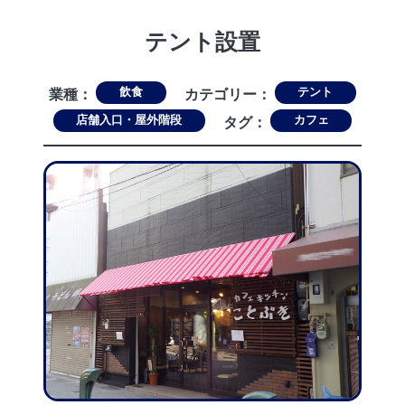
テント設置
飲食
テント
業種：
カテゴリー：
店舗入口・屋外階段
カフェ
タグ：