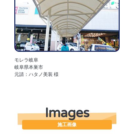
モレラ岐阜
岐阜県本巣市
元請：ハタノ美装 様
Images
施工画像