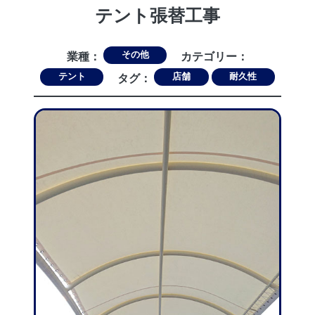
テント張替工事
その他
業種：
カテゴリー：
テント
店舗
耐久性
タグ：