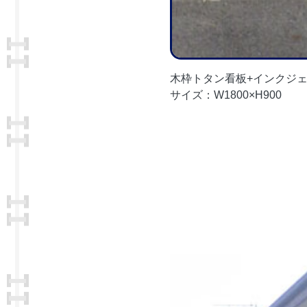
木枠トタン看板+インクジ
サイズ：W1800×H900