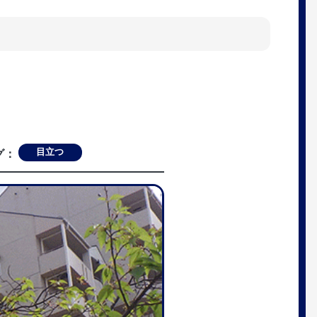
目立つ
グ：