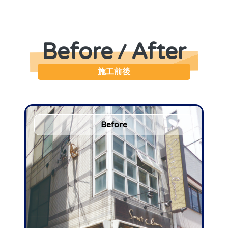
Before
After
/
施工前後
Before