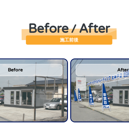
Before
After
/
施工前後
Before
After