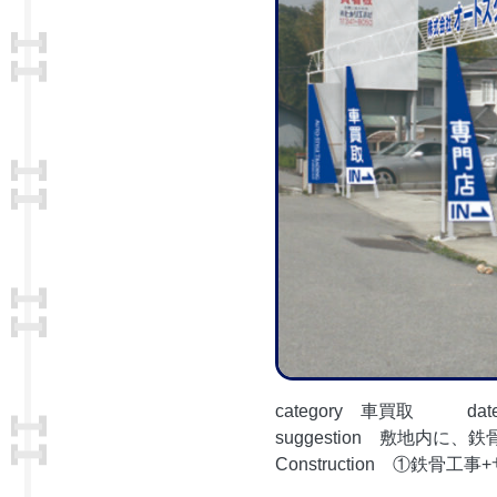
category 車買取 date
suggestion 敷地内
Construction ①鉄