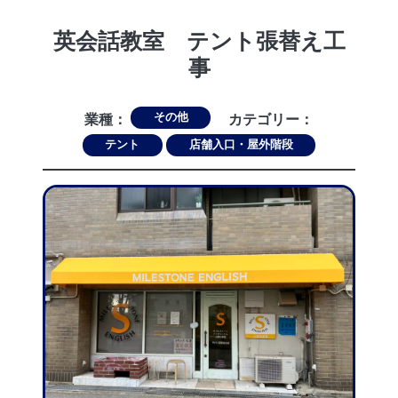
英会話教室 テント張替え工
事
その他
業種：
カテゴリー：
テント
店舗入口・屋外階段