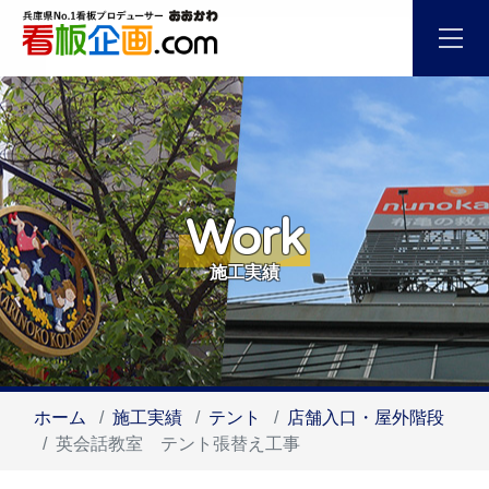
Work
施工実績
ホーム
施工実績
テント
店舗入口・屋外階段
英会話教室 テント張替え工事