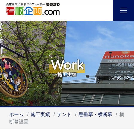
Work
施工実績
ホーム
施工実績
テント
懸垂幕・横断幕
横
断幕設置