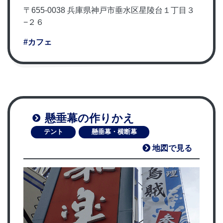
〒655-0038 兵庫県神戸市垂水区星陵台１丁目３
−２６
#カフェ
懸垂幕の作りかえ
テント
懸垂幕・横断幕
地図で見る