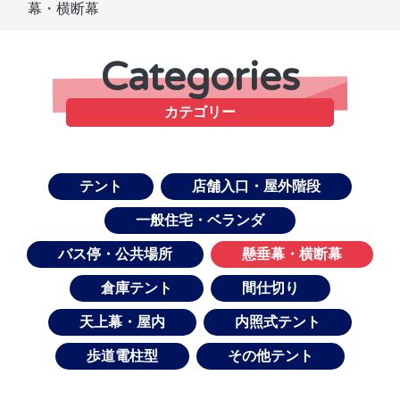
幕・横断幕
Categories
カテゴリー
テント
店舗入口・屋外階段
一般住宅・ベランダ
バス停・公共場所
懸垂幕・横断幕
倉庫テント
間仕切り
天上幕・屋内
内照式テント
歩道電柱型
その他テント