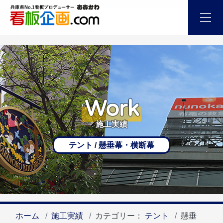
Work
施工実績
テント / 懸垂幕・横断幕
ホーム
施工実績
カテゴリー：
テント
懸垂