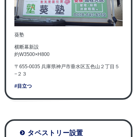
葵塾
横断幕新設
約W3500×H800
〒655-0035 兵庫県神戸市垂水区五色山２丁目５
−２３
#目立つ
タペストリー設置