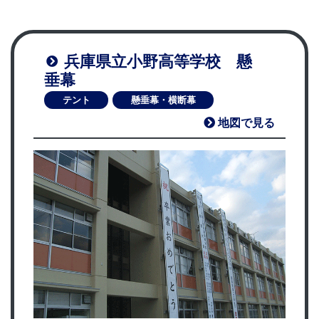
兵庫県立小野高等学校 懸
垂幕
テント
懸垂幕・横断幕
地図で見る