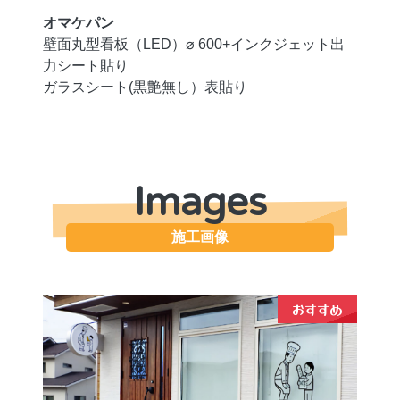
オマケパン
壁面丸型看板（LED）⌀ 600+インクジェット出
力シート貼り
ガラスシート(黒艶無し）表貼り
Images
施工画像
おすすめ