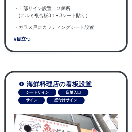
・上部サイン設置 ２箇所
(アルミ複合板3ｔ+IJシート貼り）
・ガラス戸にカッティングシート設置
#目立つ
海鮮料理店の看板設置
シートサイン
店舗入口
サイン
壁付けサイン