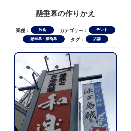
懸垂幕の作りかえ
飲食
テント
業種：
カテゴリー：
懸垂幕・横断幕
店舗
タグ：