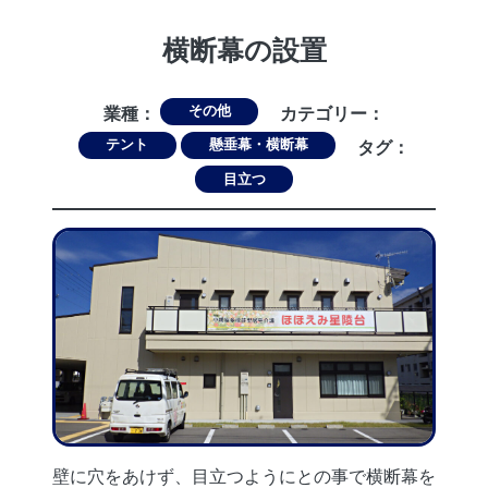
横断幕の設置
その他
業種：
カテゴリー：
テント
懸垂幕・横断幕
タグ：
目立つ
壁に穴をあけず、目立つようにとの事で横断幕を